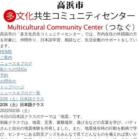
高浜市の「多文化共生コミュニティセンター」では、市内在住の外国籍の方
を対象に、仲間作り、日本語学習、相談など、生活全般のサポートをしてい
ます。
HOME
ご案内
ニュース＆ブログ
私たちのSDGs
予約
お問合せ
トップページ
ニュース＆ブログ一覧
2/26（土）日本語クラス
2/26（土）日本語クラス
2022/02/26（土）
今日の日本語クラスのテーマは「地震」です。
初級クラスでは、地震、災害、避難場所、逃げるなどの言葉を学び、バディ
さんと自分の地震体験を共有しました。また、地震発生時の行動を動画で学
び、センターにある防災グッズをみんなで見てどんなものを備えれば良いか