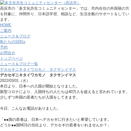
高浜市の「多文化共生コミュニティセンター」では、市内在住の外国籍の方
を対象に、仲間作り、日本語学習、相談など、生活全般のサポートをしてい
ます。
HOME
ご案内
ニュース＆ブログ
私たちのSDGs
予約
お問合せ
トップページ
ニュース＆ブログ一覧
デカセギニキタイワカモノ タクサンイマス
デカセギニキタイワカモノ タクサンイマス
2022/03/01（火）
本日より、日本への入国が開始となりました。
新型コロナにより、入国待ちの人たちは40万人を超えると言われています。
少しずつ外国の若者たちが入国をしてきます。
今日、こんなお電話がありました。
「●●国の若者は、日本へデカセギに行きたいと希望しています。
どうか●●国NO1の当社より、デカセギの若者をいれませんか？」