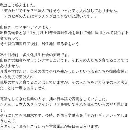
私はこう答えました。
「デカセギですか？当法人ではそういった受け入れはしておりません。
デカセギの人とはマッチングはできないと思います。」
出稼ぎ（ウィキペディアより）
出稼労働者とは「1ヶ月以上1年未満居住地を離れて他に雇用されて就労する
者であって、
その就労期間終了後は、居住地に帰る者をいう。
私の目標は、多文化共生社会の実現です。
出稼ぎ労働者をマッチングすることでも、それらの人たちを育てることでは
ありません。
介護を学びたい、自分の国でそれを生かしたいという若者たちを技能実習と
いう制度で受け入れ、
現場の方々と育てることはしていますが、その人たちをデカセギの人と考え
たことは一度もありません。
電話をしてきた営業の人は、拙い日本語で説明をしていました。
たぶん、日本人スタッフがシナリオを書いてそれを読んでいるのだと思いま
す。
それにしてもお粗末です。今時、外国人労働者を「デカセギ」といってしま
うなんて。
入国がはじまるとこういった営業電話が毎日毎日入ります。